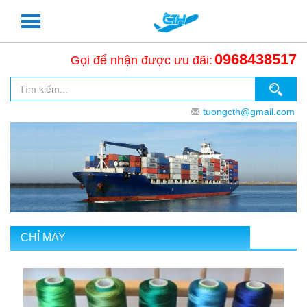
0968438517
Gọi để nhận được ưu đãi:
tuongcth@gmail.com
CHỈ MAY