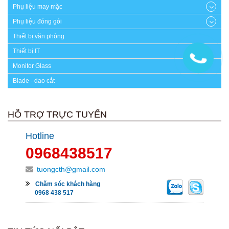
Phụ liệu may mặc
Phụ liệu đóng gói
Thiết bị văn phòng
Thiết bị IT
Monitor Glass
Blade - dao cắt
HỖ TRỢ TRỰC TUYẾN
Hotline
0968438517
tuongcth@gmail.com
Chăm sóc khách hàng
0968 438 517