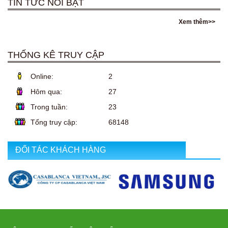
TIN TỨC NỔI BẬT
Xem thêm>>
THỐNG KÊ TRUY CẬP
Online:
2
Hôm qua:
27
Trong tuần:
23
Tổng truy cập:
68148
ĐỐI TÁC KHÁCH HÀNG