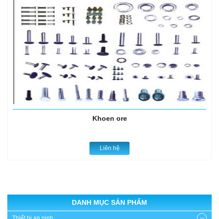
Khoen ore
Liên hệ
DANH MỤC SẢN PHẨM
Thiết bị an ninh