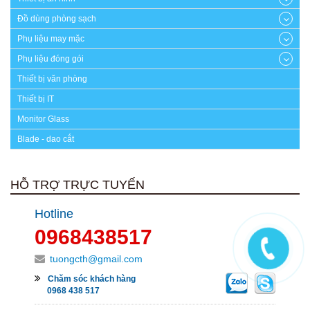
Đồ dùng phòng sạch
Phụ liệu may mặc
Phụ liệu đóng gói
Thiết bị văn phòng
Thiết bị IT
Monitor Glass
Blade - dao cắt
HỖ TRỢ TRỰC TUYẾN
Hotline
0968438517
tuongcth@gmail.com
Chăm sóc khách hàng
0968 438 517