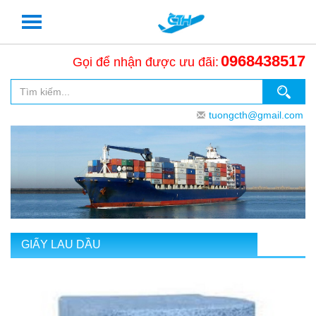
0968438517
Gọi để nhận được ưu đãi:
tuongcth@gmail.com
GIẤY LAU DẦU