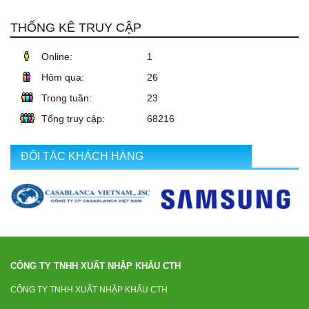
THỐNG KÊ TRUY CẬP
Online:
1
Hôm qua:
26
Trong tuần:
23
Tổng truy cập:
68216
ĐỐI TÁC KHÁCH HÀNG
CÔNG TY TNHH XUẤT NHẬP KHẨU CTH
CÔNG TY TNHH XUẤT NHẬP KHẨU CTH