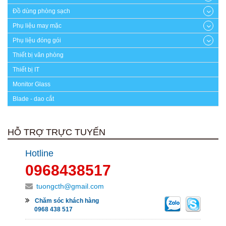
Đồ dùng phòng sạch
Phụ liệu may mặc
Phụ liệu đóng gói
Thiết bị văn phòng
Thiết bị IT
Monitor Glass
Blade - dao cắt
HỖ TRỢ TRỰC TUYẾN
Hotline
0968438517
tuongcth@gmail.com
Chăm sóc khách hàng
0968 438 517