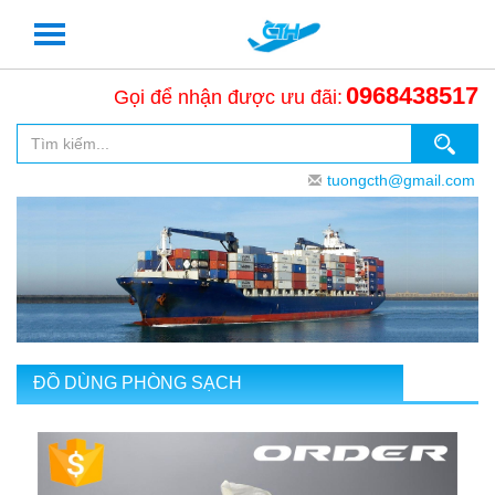
0968438517
Gọi để nhận được ưu đãi:
tuongcth@gmail.com
ĐỒ DÙNG PHÒNG SẠCH