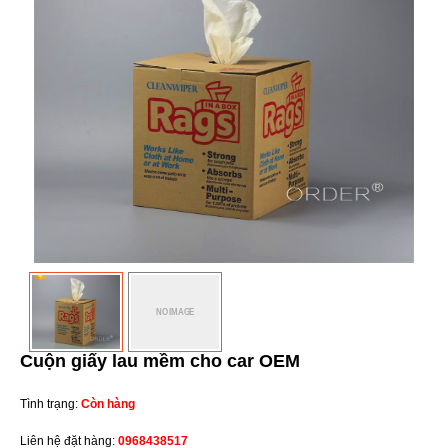
Cuộn giấy lau mềm cho car OEM
Tình trạng:
Còn hàng
Liên hệ đặt hàng:
0968438517