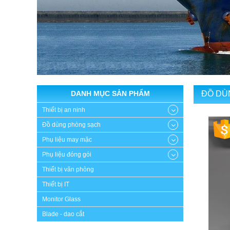
DANH MỤC SẢN PHẨM
ĐỒ DÙ
Thiết bị an ninh
Đồ dùng phòng sạch
Phụ liệu may mặc
Phụ liệu đóng gói
Thiết bị văn phòng
Thiết bị IT
Monitor Glass
Blade - dao cắt