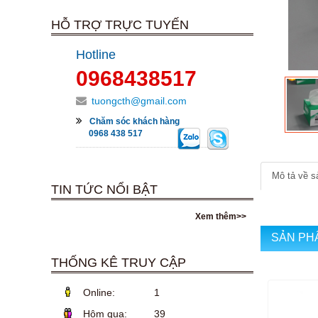
HỖ TRỢ TRỰC TUYẾN
Hotline
0968438517
tuongcth@gmail.com
Chăm sóc khách hàng
0968 438 517
Mô tả về 
TIN TỨC NỔI BẬT
Xem thêm>>
SẢN PH
THỐNG KÊ TRUY CẬP
Online:
1
Hôm qua:
39