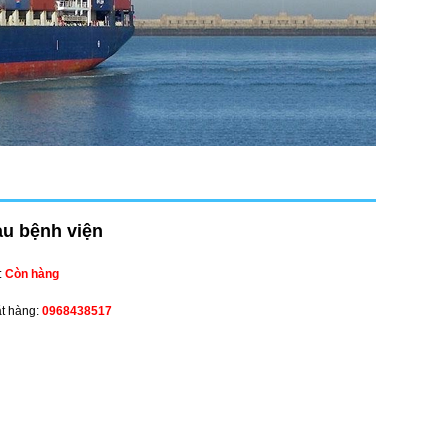
au bệnh viện
:
Còn hàng
ặt hàng:
0968438517