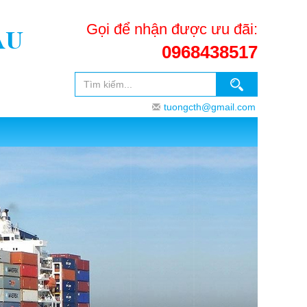
Gọi để nhận được ưu đãi:
ẨU
0968438517
tuongcth@gmail.com