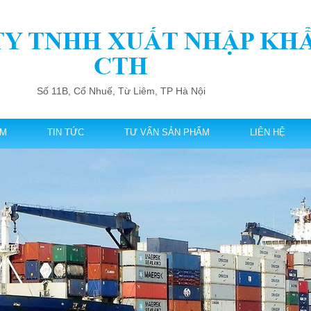
TY TNHH XUẤT NHẬP KH
CTH
Số 11B, Cổ Nhuế, Từ Liêm, TP Hà Nội
ẨM
TIN TỨC
TƯ VẤN SẢN PHẨM
LIÊN HỆ