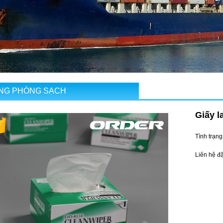
NG PHÒNG SẠCH
Giấy l
Tình trạng
Liên hệ đ