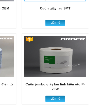
ar OEM
Cuộn giấy lau SMT
Liên hệ
 điện tử
Cuộn jumbo giấy lau linh kiện oto P-
70W
Liên hệ