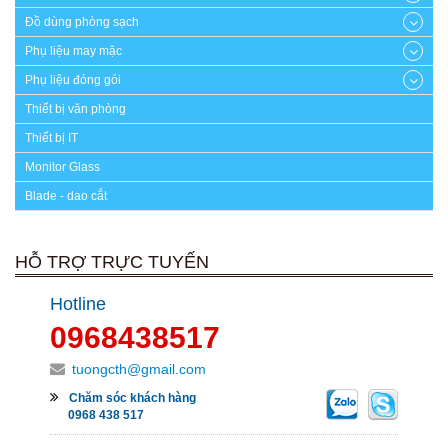
Đồ dùng phòng sạch
Phụ liệu may mặc
Phụ liệu đóng gói
Thiết bị văn phòng
Thiết bị IT
Monitor Glass
Blade - dao cắt
HỖ TRỢ TRỰC TUYẾN
Hotline
0968438517
tuongcth@gmail.com
Chăm sóc khách hàng
0968 438 517