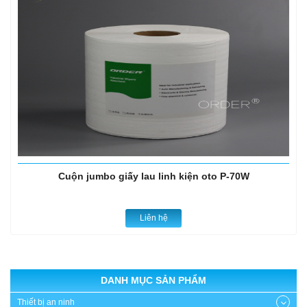
Cuộn jumbo giấy lau linh kiện oto P-70W
Liên hệ
DANH MỤC SẢN PHẨM
Thiết bị an ninh