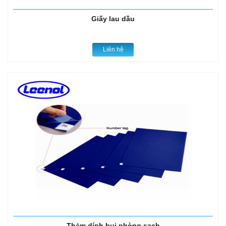
Giấy lau dầu
Liên hệ
Thảm dính bụi phòng sạch